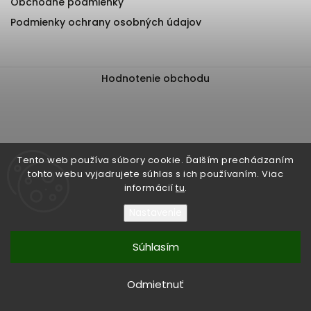
Obchodné podmienky
Podmienky ochrany osobných údajov
Hodnotenie obchodu
Tento web používa súbory cookie. Ďalším prechádzaním
tohto webu vyjadrujete súhlas s ich používaním. Viac
informácií
tu
.
Nastavenie
Súhlasím
Copyright 2026
EliteBiker
. Všetky práva vyhradené.
Upraviť nastavenie cookies
Vytvořil
Shoptet
| Design
Shoptak.cz
Odmietnuť