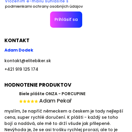
Vložením e-mailu súhlasíte s
podmienkami ochrany osobných údajov
Prihlásiť sa
KONTAKT
Adam Dodek
kontakt
@
elitebiker.sk
+421 919 125 174
HODNOTENIE PRODUKTOV
Biele plášte ONZA - PORCUPINE
Adam Pekař
myslím, že napříč německem a českem je tady nejlepší
cena, super rychlé doručení. K plášti - každý se toho
bojí a nadává, ale mě to drží všude jak přilepené.
Nevýhoda je, že se asi trošku rychlej prorazi, ale to je