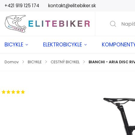
+421 919 125 174
kontakt@elitebiker.sk
BICYKLE
ELEKTROBICYKLE
KOMPONENT
Domov
/
BICYKLE
/
CESTNÝ BICYKEL
/
BIANCHI - ARIA DISC RI
Značka:
BIANCHI
2 hodnotenia