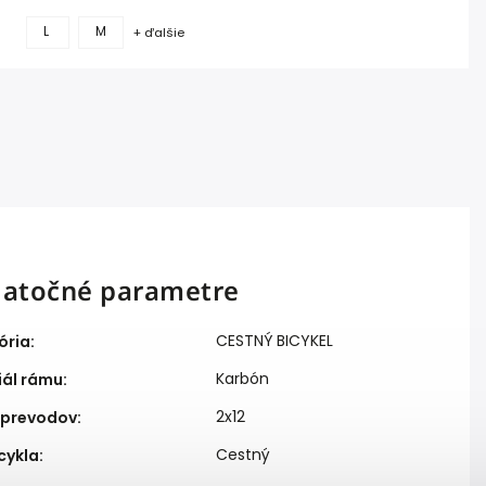
L
M
+ ďalšie
atočné parametre
CESTNÝ BICYKEL
ória
:
Karbón
iál rámu
:
2x12
 prevodov
:
Cestný
cykla
: