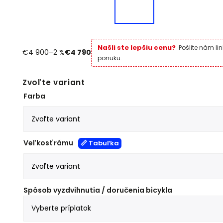
Našli ste lepšiu cenu?
Pošlite nám li
€4 900
–2 %
€4 790
ponuku.
Zvoľte variant
Farba
Veľkosť rámu
📏 Tabuľka
Spôsob vyzdvihnutia / doručenia bicykla