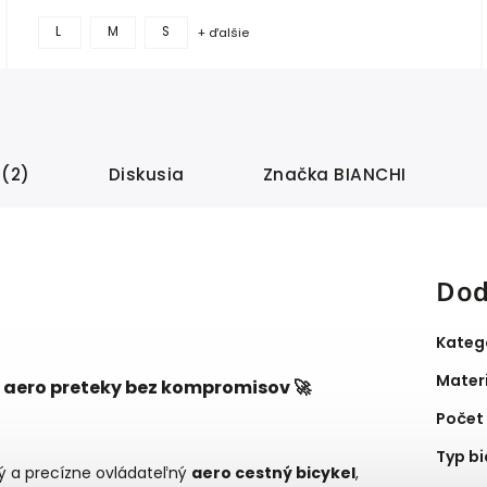
L
M
S
+ ďalšie
 (2)
Diskusia
Značka
BIANCHI
Dod
Kateg
Mater
 aero preteky bez kompromisov 🚀
Počet
Typ bi
ný a precízne ovládateľný
aero cestný bicykel
,