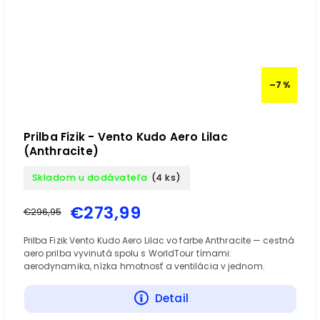
–7 %
Prilba Fizik - Vento Kudo Aero Lilac
(Anthracite)
Skladom u dodávateľa
(4 ks)
€273,99
€296,95
Prilba Fizik Vento Kudo Aero Lilac vo farbe Anthracite — cestná
aero prilba vyvinutá spolu s WorldTour tímami:
aerodynamika, nízka hmotnosť a ventilácia v jednom.
Detail