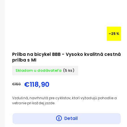
–25 %
Prilba na bicykel BBB - Vysoko kvalitná cestná
prilba s MI
Skladom u dodávateľa
(5 ks)
€118,90
€159
Vzdušná, navrhnutá pre cyklistov, ktorí vyžadujú pohodlie a
vetranie pri každej jazde.
Detail