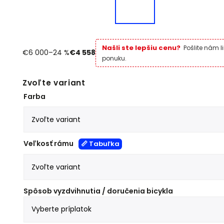
Našli ste lepšiu cenu?
Pošlite nám l
€6 000
–24 %
€4 558
ponuku.
Zvoľte variant
Farba
Veľkosť rámu
📏 Tabuľka
Spôsob vyzdvihnutia / doručenia bicykla