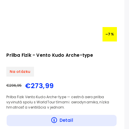
–7 %
Prilba Fizik - Vento Kudo Arche-type
Na otázku
€273,99
€296,95
Prilba Fizik Vento Kudo Arche-type — cestná aero prilba
vyvinutá spolu s WorldTour tímami: aerodynamika, nízka
hmotnosť a ventilácia v jednom.
Detail