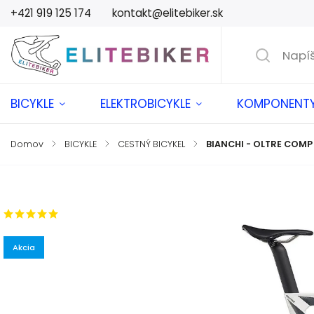
+421 919 125 174
kontakt@elitebiker.sk
BICYKLE
ELEKTROBICYKLE
KOMPONENT
Domov
/
BICYKLE
/
CESTNÝ BICYKEL
/
BIANCHI - OLTRE COMP 
Značka:
BIANCHI
2 hodnotenia
Akcia