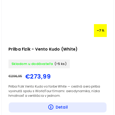
–7 %
Prilba Fizik - Vento Kudo (White)
Skladom u dodávateľa
(>5 ks)
€273,99
€296,95
Prilba Fizik Vento Kudo vo farbe White — cestná aero prilba
vyvinutá spolu s WorldTour tímami: aerodynamika, nízka
hmotnosť a ventilácia v jednom.
Detail