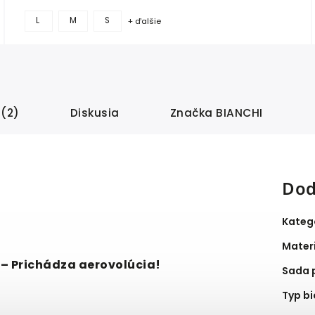
L
M
S
+ ďalšie
 (2)
Diskusia
Značka
BIANCHI
Dod
Kateg
Mater
2
– Prichádza aerovolúcia!
Sada 
Typ bi