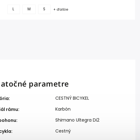
L
M
S
+ ďalšie
atočné parametre
CESTNÝ BICYKEL
ória
:
Karbón
iál rámu
:
Shimano Ultegra Di2
pohonu
:
Cestný
cykla
: