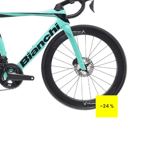
–24 %