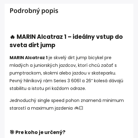
Podrobný popis
🔥 MARIN Alcatraz 1 – ideálny vstup do
sveta dirt jump
MARIN Alcatraz 1
je skvelý dirt jump bicykel pre
mladých a juniorských jazdcov, ktorí chcú začať s
pumptrackom, skokmi alebo jazdou v skateparku.
Pevný hliníkový rám Series 3 6061 a 26” kolesá dávajú
stabilitu a istotu pri každom odraze.
Jednoduchý single speed pohon znamená minimum
starostí a maximum jazdenia 🚲💥
🎯 Pre koho je určený?