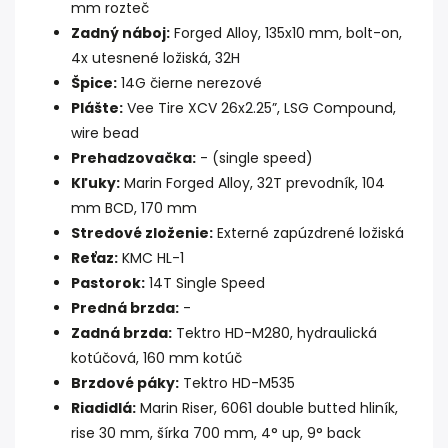
mm rozteč
Zadný náboj:
Forged Alloy, 135x10 mm, bolt-on,
4x utesnené ložiská, 32H
Špice:
14G čierne nerezové
Plášte:
Vee Tire XCV 26x2.25”, LSG Compound,
wire bead
Prehadzovačka:
- (single speed)
Kľuky:
Marin Forged Alloy, 32T prevodník, 104
mm BCD, 170 mm
Stredové zloženie:
Externé zapúzdrené ložiská
Reťaz:
KMC HL-1
Pastorok:
14T Single Speed
Predná brzda:
-
Zadná brzda:
Tektro HD-M280, hydraulická
kotúčová, 160 mm kotúč
Brzdové páky:
Tektro HD-M535
Riadidlá:
Marin Riser, 6061 double butted hliník,
rise 30 mm, šírka 700 mm, 4° up, 9° back