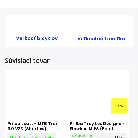
Veľkosť bicyklov
Veľkostná tabuľka
Súvisiaci tovar
–7 %
Prilba Leatt - MTB Trail
Prilba Troy Lee Designs -
3.0 V23 (Shadow)
Flowline MIPS (Point
Black)
Skladom u
Skladom u dodávateľa
(1 ks)