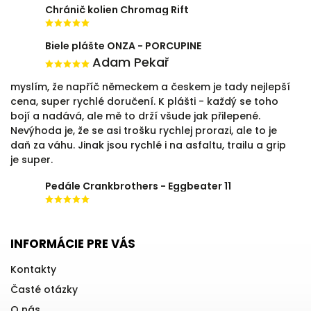
Chránič kolien Chromag Rift
Biele plášte ONZA - PORCUPINE
Adam Pekař
myslím, že napříč německem a českem je tady nejlepší
cena, super rychlé doručení. K plášti - každý se toho
bojí a nadává, ale mě to drží všude jak přilepené.
Nevýhoda je, že se asi trošku rychlej prorazi, ale to je
daň za váhu. Jinak jsou rychlé i na asfaltu, trailu a grip
je super.
Pedále Crankbrothers - Eggbeater 11
INFORMÁCIE PRE VÁS
Kontakty
Časté otázky
O nás