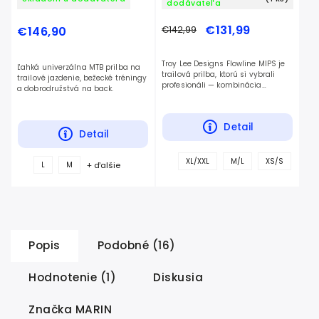
dodávateľa
€131,99
€146,90
€142,99
Troy Lee Designs Flowline MIPS je
Ľahká univerzálna MTB prilba na
trailová prilba, ktorú si vybrali
trailové jazdenie, bežecké tréningy
profesionáli — kombinácia
a dobrodružstvá na back.
komfortu, bezpečnosti a
nezameniteľného TLD štýlu.
Detail
Detail
+
XL/XXL
M/L
XS/S
+ ďalšie
L
M
ďalš
Popis
Podobné (16)
Hodnotenie (1)
Diskusia
Značka
MARIN