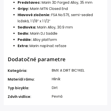
Predstavec:
Marin 3D Forged Alloy, 35 mm
Gripy:
Marin MTN Closed End
Hlavové zloženie:
FSA No.57E, semi-sealed
ložiská, 1 1/8” x 1 1/2”
Sedlovka:
Marin Alloy, 30.9 mm
Sedlo:
Marin DJ Saddle
Pedále:
Alloy platform
Extra:
Marin napínač reťaze
Dodatočné parametre
BMX A DIRT BICYKEL
Kategória
:
Hliník
Materiál rámu
:
Dirt
Typ bicykla
:
Pevná
Zdvih vidlice
: