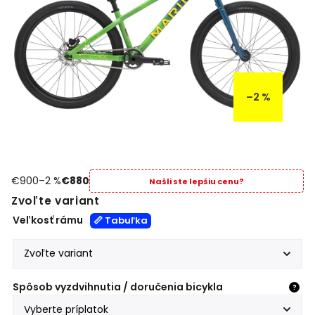
–2 %
€900
–2 %
€880
Našli ste lepšiu cenu?
Zvoľte variant
Veľkosť rámu
📏 Tabuľka
Spôsob vyzdvihnutia / doručenia bicykla
?