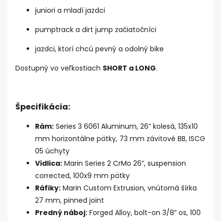
juniori a mladí jazdci
pumptrack a dirt jump začiatočníci
jazdci, ktorí chcú pevný a odolný bike
Dostupný vo veľkostiach
SHORT a LONG
.
Špecifikácia:
Rám:
Series 3 6061 Aluminum, 26” kolesá, 135x10
mm horizontálne pätky, 73 mm závitové BB, ISCG
05 úchyty
Vidlica:
Marin Series 2 CrMo 26”, suspension
corrected, 100x9 mm pätky
Ráfiky:
Marin Custom Extrusion, vnútorná šírka
27 mm, pinned joint
Predný náboj:
Forged Alloy, bolt-on 3/8” os, 100