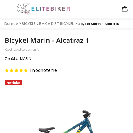
Domov
BICYKLE
BMX A DIRT BICYKEL
/
/
/
Bicykel Marin - Alcatraz 1
Bicykel Marin - Alcatraz 1
Kód:
Zvoľte variant
Značka:
MARIN
1 hodnotenie
Novinka