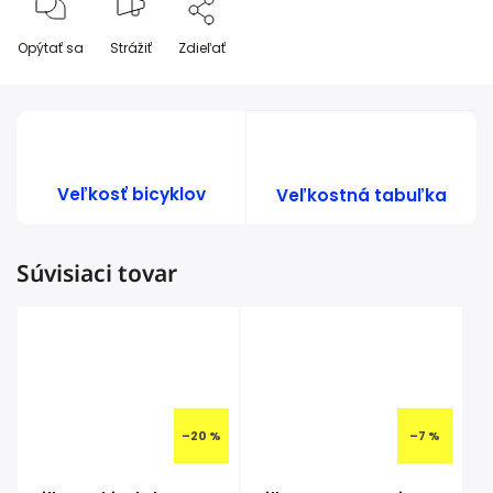
Opýtať sa
Strážiť
Zdieľať
Veľkosť bicyklov
Veľkostná tabuľka
Súvisiaci tovar
–20 %
–7 %