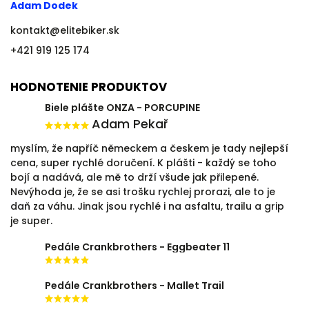
Adam Dodek
kontakt
@
elitebiker.sk
+421 919 125 174
HODNOTENIE PRODUKTOV
Biele plášte ONZA - PORCUPINE
Adam Pekař
myslím, že napříč německem a českem je tady nejlepší
cena, super rychlé doručení. K plášti - každý se toho
bojí a nadává, ale mě to drží všude jak přilepené.
Nevýhoda je, že se asi trošku rychlej prorazi, ale to je
daň za váhu. Jinak jsou rychlé i na asfaltu, trailu a grip
je super.
Pedále Crankbrothers - Eggbeater 11
Pedále Crankbrothers - Mallet Trail