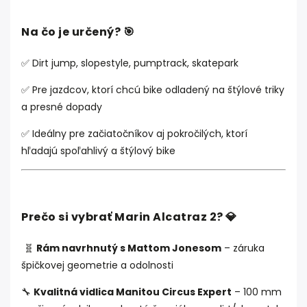
Na čo je určený? 🎯
✅ Dirt jump, slopestyle, pumptrack, skatepark
✅ Pre jazdcov, ktorí chcú bike odladený na štýlové triky
a presné dopady
✅ Ideálny pre začiatočníkov aj pokročilých, ktorí
hľadajú spoľahlivý a štýlový bike
Prečo si vybrať Marin Alcatraz 2? 💎
🧬
Rám navrhnutý s Mattom Jonesom
– záruka
špičkovej geometrie a odolnosti
🔧
Kvalitná vidlica Manitou Circus Expert
– 100 mm