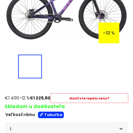
–12 %
€1 400
–12 %
€1 225,60
Našli ste lepšiu cenu?
Skladom u dodávateľa
Veľkosť rámu
📏 Tabuľka