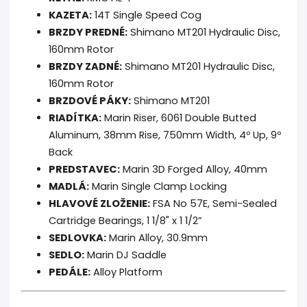
KAZETA:
14T Single Speed Cog
BRZDY PREDNÉ:
Shimano MT201 Hydraulic Disc,
160mm Rotor
BRZDY ZADNÉ:
Shimano MT201 Hydraulic Disc,
160mm Rotor
BRZDOVÉ PÁKY:
Shimano MT201
RIADÍTKA:
Marin Riser, 6061 Double Butted
Aluminum, 38mm Rise, 750mm Width, 4º Up, 9º
Back
PREDSTAVEC:
Marin 3D Forged Alloy, 40mm
MADLÁ:
Marin Single Clamp Locking
HLAVOVÉ ZLOŽENIE:
FSA No 57E, Semi-Sealed
Cartridge Bearings, 1 1/8" x 1 1/2”
SEDLOVKA:
Marin Alloy, 30.9mm
SEDLO:
Marin DJ Saddle
PEDÁLE:
Alloy Platform