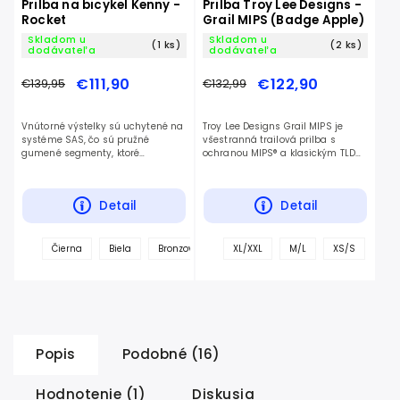
Prilba na bicykel Kenny -
Prilba Troy Lee Designs -
Rocket
Grail MIPS (Badge Apple)
Skladom u
Skladom u
(1 ks)
(2 ks)
dodávateľa
dodávateľa
€111,90
€122,90
€139,95
€132,99
Vnútorné výstelky sú uchytené na
Troy Lee Designs Grail MIPS je
systéme SAS, čo sú pružné
všestranná trailová prilba s
gumené segmenty, ktoré
ochranou MIPS® a klasickým TLD
zabezpečujú zmiernenie
dizajnom — ideálny vstup do
rotačných síl pôsobiacich na
sveta prémiových prilieb.
hlavu – mozog v prípade pádu.
Detail
Detail
+
Čierna
Biela
Bronzová
Šedá
XL/XXL
metal.modrá
M/L
XS/S
tmavá 
ďalš
Popis
Podobné (16)
Hodnotenie (1)
Diskusia