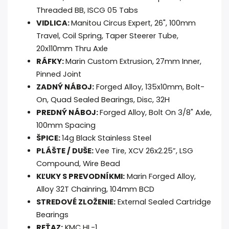
Threaded BB, ISCG 05 Tabs
VIDLICA:
Manitou Circus Expert, 26", 100mm
Travel, Coil Spring, Taper Steerer Tube,
20x110mm Thru Axle
RÁFKY:
Marin Custom Extrusion, 27mm Inner,
Pinned Joint
ZADNÝ NÁBOJ:
Forged Alloy, 135x10mm, Bolt-
On, Quad Sealed Bearings, Disc, 32H
PREDNÝ NÁBOJ:
Forged Alloy, Bolt On 3/8" Axle,
100mm Spacing
ŠPICE:
14g Black Stainless Steel
PLÁŠTE / DUŠE:
Vee Tire, XCV 26x2.25”, LSG
Compound, Wire Bead
KĽUKY S PREVODNÍKMI:
Marin Forged Alloy,
Alloy 32T Chainring, 104mm BCD
STREDOVÉ ZLOŽENIE:
External Sealed Cartridge
Bearings
REŤAZ:
KMC HL-1