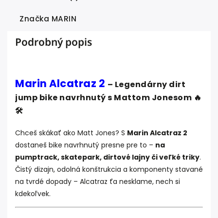
Značka
MARIN
Podrobný popis
Marin Alcatraz 2
– Legendárny dirt
jump bike navrhnutý s Mattom Jonesom 🔥
🛠️
Chceš skákať ako Matt Jones? S
Marin Alcatraz 2
dostaneš bike navrhnutý presne pre to –
na
pumptrack, skatepark, dirtové lajny či veľké triky
.
Čistý dizajn, odolná konštrukcia a komponenty stavané
na tvrdé dopady – Alcatraz ťa nesklame, nech si
kdekoľvek.