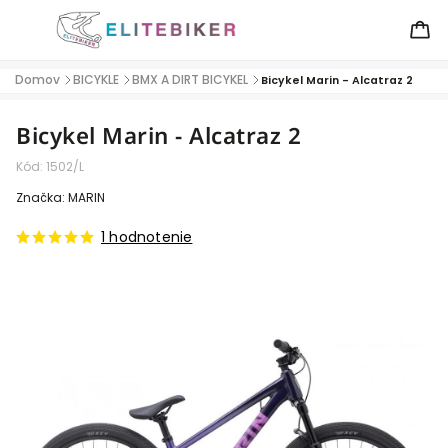
Domov
BICYKLE
BMX A DIRT BICYKEL
/
/
/
Bicykel Marin - Alcatraz 2
Bicykel Marin - Alcatraz 2
Kód:
1502/L
Značka:
MARIN
1 hodnotenie