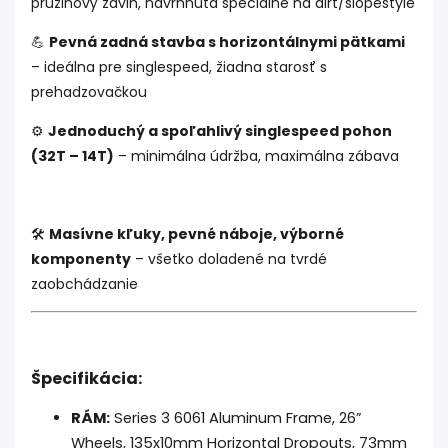
pružinový zdvih, navrhnutá špeciálne na dirt/slopestyle
💪
Pevná zadná stavba s horizontálnymi pätkami
– ideálna pre singlespeed, žiadna starosť s
prehadzovačkou
⚙️
Jednoduchý a spoľahlivý singlespeed pohon
(32T – 14T)
– minimálna údržba, maximálna zábava
🛠️
Masívne kľuky, pevné náboje, výborné
komponenty
– všetko doladené na tvrdé
zaobchádzanie
Špecifikácia:
RÁM:
Series 3 6061 Aluminum Frame, 26”
Wheels, 135x10mm Horizontal Dropouts, 73mm