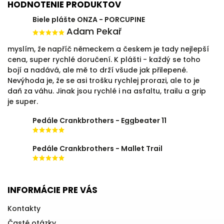
HODNOTENIE PRODUKTOV
Biele plášte ONZA - PORCUPINE
Adam Pekař
myslím, že napříč německem a českem je tady nejlepší
cena, super rychlé doručení. K plášti - každý se toho
bojí a nadává, ale mě to drží všude jak přilepené.
Nevýhoda je, že se asi trošku rychlej prorazi, ale to je
daň za váhu. Jinak jsou rychlé i na asfaltu, trailu a grip
je super.
Pedále Crankbrothers - Eggbeater 11
Pedále Crankbrothers - Mallet Trail
INFORMÁCIE PRE VÁS
Kontakty
Časté otázky