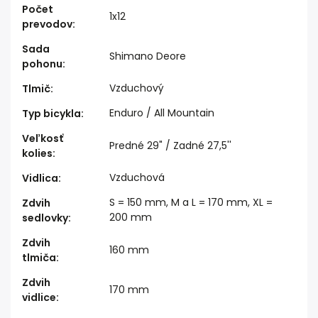
Počet
1x12
prevodov
:
Sada
Shimano Deore
pohonu
:
Vzduchový
Tlmič
:
Enduro / All Mountain
Typ bicykla
:
Veľkosť
Predné 29" / Zadné 27,5''
kolies
:
Vzduchová
Vidlica
:
S = 150 mm, M a L = 170 mm, XL =
Zdvih
200 mm
sedlovky
:
Zdvih
160 mm
tlmiča
:
Zdvih
170 mm
vidlice
: