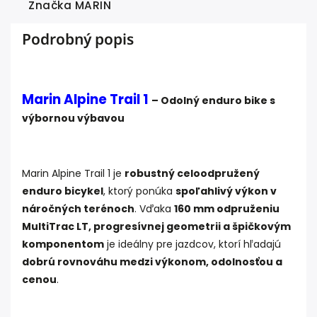
Značka
MARIN
Podrobný popis
Marin Alpine Trail 1
– Odolný enduro bike s
výbornou výbavou
Marin Alpine Trail 1 je
robustný celoodpružený
enduro bicykel
, ktorý ponúka
spoľahlivý výkon v
náročných terénoch
. Vďaka
160 mm odpruženiu
MultiTrac LT, progresívnej geometrii a špičkovým
komponentom
je ideálny pre jazdcov, ktorí hľadajú
dobrú rovnováhu medzi výkonom, odolnosťou a
cenou
.