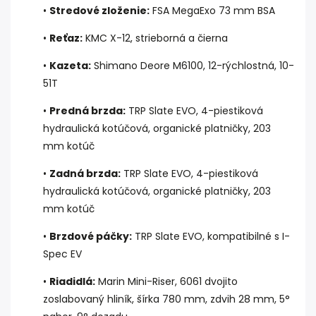
•
Stredové zloženie:
FSA MegaExo 73 mm BSA
•
Reťaz:
KMC X-12, strieborná a čierna
•
Kazeta:
Shimano Deore M6100, 12-rýchlostná, 10-
51T
•
Predná brzda:
TRP Slate EVO, 4-piestiková
hydraulická kotúčová, organické platničky, 203
mm kotúč
•
Zadná brzda:
TRP Slate EVO, 4-piestiková
hydraulická kotúčová, organické platničky, 203
mm kotúč
•
Brzdové páčky:
TRP Slate EVO, kompatibilné s I-
Spec EV
•
Riadidlá:
Marin Mini-Riser, 6061 dvojito
zoslabovaný hliník, šírka 780 mm, zdvih 28 mm, 5°