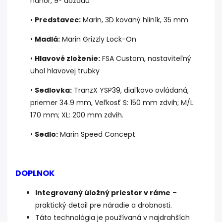
nahor, 9° dozadu
•
Predstavec:
Marin, 3D kovaný hliník, 35 mm
•
Madlá:
Marin Grizzly Lock-On
•
Hlavové zloženie:
FSA Custom, nastaviteľný
uhol hlavovej trubky
•
Sedlovka:
TranzX YSP39, diaľkovo ovládaná,
priemer 34.9 mm,
Veľkosť S: 150 mm zdvih;
M/L:
170 mm; XL: 200 mm zdvih.
•
Sedlo:
Marin Speed Concept
DOPLNOK
Integrovaný úložný priestor v ráme
–
praktický detail pre náradie a drobnosti.
Táto technológia je používaná v najdrahších