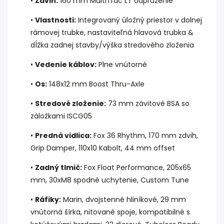
•
Zdvih:
160 mm MultiTrac LT odpruženie
•
Vlastnosti:
Integrovaný úložný priestor v dolnej
rámovej trubke, nastaviteľná hlavová trubka &
dĺžka zadnej stavby/výška stredového zloženia
•
Vedenie káblov:
Plne vnútorné
•
Os:
148x12 mm Boost Thru-Axle
•
Stredové zloženie:
73 mm závitové BSA so
záložkami ISCG05
•
Predná vidlica:
Fox 36 Rhythm, 170 mm zdvih,
Grip Damper, 110x10 Kabolt, 44 mm offset
•
Zadný tlmič:
Fox Float Performance, 205x65
mm, 30xM8 spodné uchytenie, Custom Tune
•
Ráfiky:
Marin, dvojstenné hliníkové, 29 mm
vnútorná šírka, nitované spoje, kompatibilné s