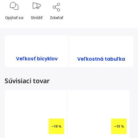
Opýtať sa
Strážiť
Zdieľať
Veľkosť bicyklov
Veľkostná tabuľka
Súvisiaci tovar
–16 %
–13 %