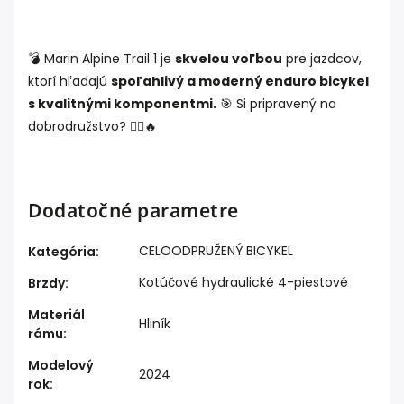
💣
Marin Alpine Trail 1 je
skvelou voľbou
pre jazdcov,
ktorí hľadajú
spoľahlivý a moderný enduro bicykel
s kvalitnými komponentmi.
🎯
Si pripravený na
dobrodružstvo? 🚵‍♂️🔥
Dodatočné parametre
CELOODPRUŽENÝ BICYKEL
Kategória
:
Kotúčové hydraulické 4-piestové
Brzdy
:
Materiál
Hliník
rámu
:
Modelový
2024
rok
: