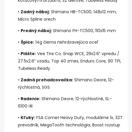
kotúčovými brzdami, 32 dierové, Tubeless Ready
•
Zadný náboj:
Shimano HB-TC500, 148x12 mm,
Micro Spline orech
•
Predný náboj:
Shimano FH-TC500, 110x15 mm
•
Špice:
14g čierna nehrdzavejúca oceľ
•
Plášte:
Vee Tire Co. Snap WCE, 29x2.6” vpredu /
27.5x2.6” vzadu, Top 40 zmes, Enduro Core, 90 TPI,
Tubeless Ready
•
Zadná prehadzovačka:
Shimano Deore, 12-
rýchlostná, SGS
•
Radenie:
Shimano Deore, 12-rýchlostné, SL-
6100-IR
•
Kľuky:
FSA Comet Heavy Duty, modulárne 1x, 32T
prevodník, MegaTooth technológia, Boost rozstup