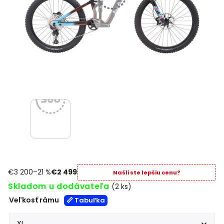
€3 200
–21 %
€2 499
Našli ste lepšiu cenu?
Skladom u dodávateľa
(2 ks)
Veľkosť rámu
📏 Tabuľka