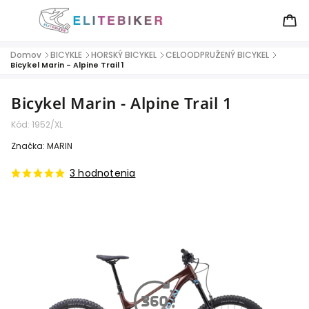
Domov
BICYKLE
HORSKÝ BICYKEL
CELOODPRUŽENÝ BICYKEL
/
/
/
/
Bicykel Marin - Alpine Trail 1
Bicykel Marin - Alpine Trail 1
Kód:
1952/XL
Značka:
MARIN
3 hodnotenia