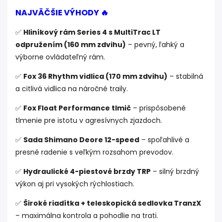
NAJVÄČŠIE VÝHODY 🔥
✅
Hliníkový rám Series 4 s MultiTrac LT
odpružením (160 mm zdvihu)
– pevný, ľahký a
výborne ovládateľný rám.
✅
Fox 36 Rhythm vidlica (170 mm zdvihu)
– stabilná
a citlivá vidlica na náročné traily.
✅
Fox Float Performance tlmič
– prispôsobené
tlmenie pre istotu v agresívnych zjazdoch.
✅
Sada Shimano Deore 12-speed
– spoľahlivé a
presné radenie s veľkým rozsahom prevodov.
✅
Hydraulické 4-piestové brzdy TRP
– silný brzdný
výkon aj pri vysokých rýchlostiach.
✅
Široké riadítka + teleskopická sedlovka TranzX
– maximálna kontrola a pohodlie na trati.