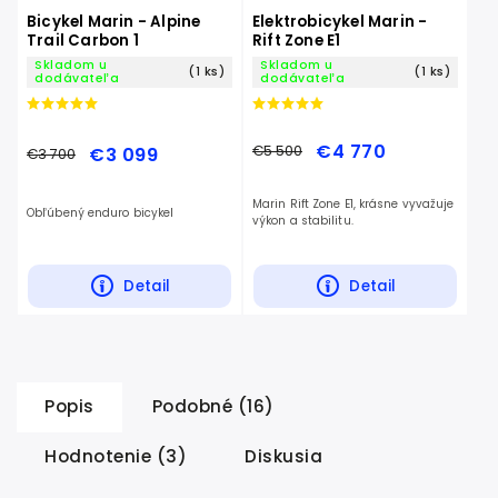
Bicykel Marin - Alpine
Elektrobicykel Marin -
Trail Carbon 1
Rift Zone E1
Skladom u
Skladom u
(1 ks)
(1 ks)
dodávateľa
dodávateľa
€4 770
€5 500
€3 099
€3 700
Marin Rift Zone E1, krásne vyvažuje
Obľúbený enduro bicykel
výkon a stabilitu.
Detail
Detail
Popis
Podobné (16)
Hodnotenie (3)
Diskusia