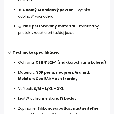
objemu
🧵
Odolný Aramidový povrch
– vysoká
odolnosť voči oderu
🧽
Plne perforovaný materiál
– maximálny
prietok vzduchu pri každej jazde
📋
Technické špecifikácie:
Ochrana:
CE EN1621-1 (mäkká ochrana kolena)
Materiály:
3DF pena, neoprén, Aramid,
MoistureCool/AirMesh tkaniny
Veľkosti:
S/M – L/XL – XXL
Leatt® ochranné skóre:
13 bodov
Zapínanie:
Silikónová potlač, nastaviteľné