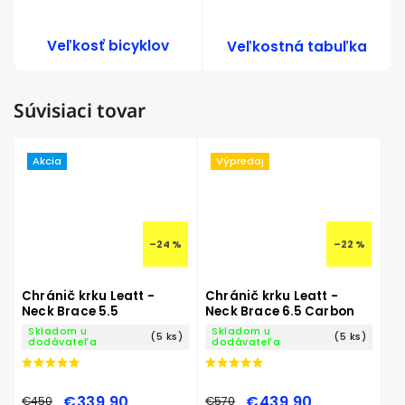
Veľkosť bicyklov
Veľkostná tabuľka
Súvisiaci tovar
Akcia
Výpredaj
–24 %
–22 %
Chránič krku Leatt -
Chránič krku Leatt -
Neck Brace 5.5
Neck Brace 6.5 Carbon
Skladom u
Skladom u
(5 ks)
(5 ks)
dodávateľa
dodávateľa
€339,90
€439,90
€450
€570