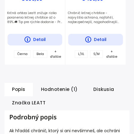
Krčná ortéza Leatt znižuje riziko
Chránič krčnej chrbtice -
poranenia krčnej chrbtice až o
najvyššia ochrana, najľahší,
89% 🚚 Tip pre rýchle dodanie - Pri
najbezpečnejší, najpohodlnejší
platbe prevodom a voľbe kuriéra
🚚 Tip pre rýchle dodanie - Pri
GLS vám tovar doručíme už...
platbe prevodom a voľbe kuriéra
GLS vám...
Detail
Detail
+
+
Čierna
Biela
L/XL
S/M
ďalšie
ďalšie
Popis
Hodnotenie (1)
Diskusia
Značka
LEATT
Podrobný popis
Ak hľadáš chránič, ktorý si ani nevšimneš, ale ochráni