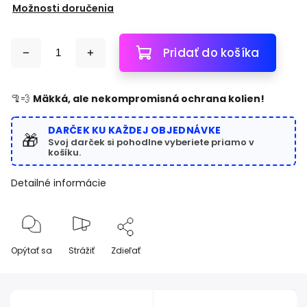
Možnosti doručenia
Pridať do košíka
🦿💨
Mäkká, ale nekompromisná ochrana kolien!
DARČEK KU KAŽDEJ OBJEDNÁVKE
🎁
Svoj darček si pohodlne vyberiete priamo v
košíku.
Detailné informácie
Opýtať sa
Strážiť
Zdieľať