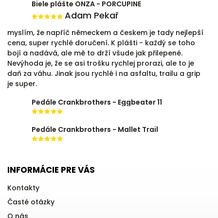
Biele plášte ONZA - PORCUPINE
Adam Pekař
myslím, že napříč německem a českem je tady nejlepší
cena, super rychlé doručení. K plášti - každý se toho
bojí a nadává, ale mě to drží všude jak přilepené.
Nevýhoda je, že se asi trošku rychlej prorazi, ale to je
daň za váhu. Jinak jsou rychlé i na asfaltu, trailu a grip
je super.
Pedále Crankbrothers - Eggbeater 11
Pedále Crankbrothers - Mallet Trail
INFORMÁCIE PRE VÁS
Kontakty
Časté otázky
O nás