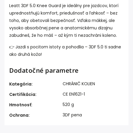
Leatt 3DF 5.0 Knee Guard je ideálny pre jazdcov, ktorí
uprednostňujú komfort, priedušnosť a ľahkosť – bez
toho, aby obetovali bezpečnosť. Vďaka mäkkej, ale
vysoko absorbčnej pene a anatomickému dizajnu
zabudneš, že ho máš – až kým ti nezachráni koleno.
👉 Jazdi s pocitom istoty a pohodlia – 3DF 5.0 ti sadne
ako druhá koža!
Dodatočné parametre
CHRÁNIČ KOLIEN
Kategória
:
CE EN1621-1
Certifikácia
:
520 g
Hmotnosť
:
3DF pena
Ochrana
: