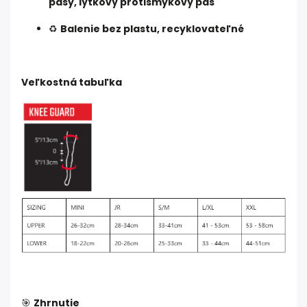
pásy, lýtkový protišmykový pás
♻️
Balenie bez plastu, recyklovateľné
Veľkostná tabuľka
🎯
Zhrnutie