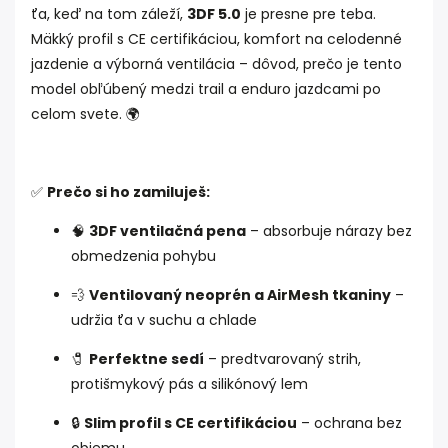
ťa, keď na tom záleží,
3DF 5.0
je presne pre teba.
Mäkký profil s CE certifikáciou, komfort na celodenné
jazdenie a výborná ventilácia – dôvod, prečo je tento
model obľúbený medzi trail a enduro jazdcami po
celom svete. 🌍
✅
Prečo si ho zamiluješ:
🧠
3DF ventilačná pena
– absorbuje nárazy bez
obmedzenia pohybu
💨
Ventilovaný neoprén a AirMesh tkaniny
–
udržia ťa v suchu a chlade
🧷
Perfektne sedí
– predtvarovaný strih,
protišmykový pás a silikónový lem
🔒
Slim profil s CE certifikáciou
– ochrana bez