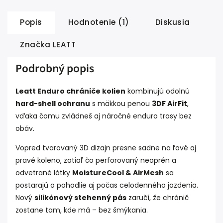
Popis
Hodnotenie (1)
Diskusia
Značka
LEATT
Podrobný popis
Leatt Enduro chrániče kolien
kombinujú odolnú
hard-shell ochranu
s mäkkou penou
3DF AirFit
,
vďaka čomu zvládneš aj náročné enduro trasy bez
obáv.
Vopred tvarovaný 3D dizajn presne sadne na ľavé aj
pravé koleno, zatiaľ čo perforovaný neoprén a
odvetrané látky
MoistureCool & AirMesh
sa
postarajú o pohodlie aj počas celodenného jazdenia.
Nový
silikónový stehenný pás
zaručí, že chránič
zostane tam, kde má – bez šmýkania.