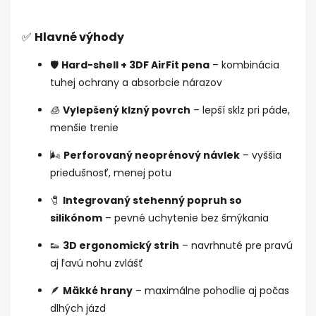
✅
Hlavné výhody
🛡️
Hard-shell + 3DF AirFit pena
– kombinácia
tuhej ochrany a absorbcie nárazov
🧊
Vylepšený klzný povrch
– lepší sklz pri páde,
menšie trenie
🌬️
Perforovaný neoprénový návlek
– vyššia
priedušnosť, menej potu
🧷
Integrovaný stehenný popruh so
silikónom
– pevné uchytenie bez šmýkania
👟
3D ergonomický strih
– navrhnuté pre pravú
aj ľavú nohu zvlášť
🪶
Mäkké hrany
– maximálne pohodlie aj počas
dlhých jázd