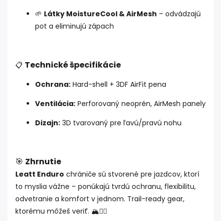
🌱
Látky MoistureCool & AirMesh
– odvádzajú
pot a eliminujú zápach
Technické špecifikácie
📋
Ochrana:
Hard-shell + 3DF AirFit pena
Ventilácia:
Perforovaný neoprén, AirMesh panely
Dizajn:
3D tvarovaný pre ľavú/pravú nohu
🎯
Zhrnutie
Leatt Enduro
chrániče sú stvorené pre jazdcov, ktorí
to myslia vážne – ponúkajú tvrdú ochranu, flexibilitu,
odvetranie a komfort v jednom. Trail-ready gear,
ktorému môžeš veriť. 🏔️🚴‍♂️