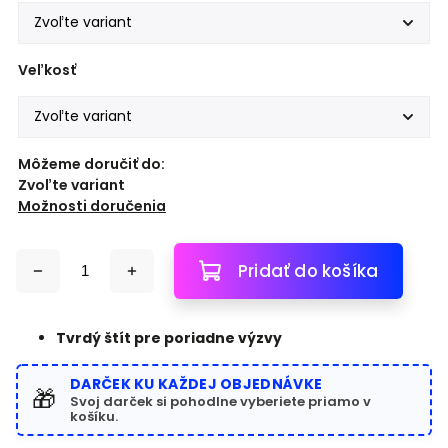
Veľkosť
Môžeme doručiť do:
Zvoľte variant
Možnosti doručenia
Pridať do košíka
Tvrdý štít pre poriadne výzvy
DARČEK KU KAŽDEJ OBJEDNÁVKE
🎁
Svoj darček si pohodlne vyberiete priamo v
košíku.