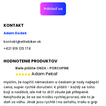
Prihlásiť sa
KONTAKT
Adam Dodek
kontakt
@
elitebiker.sk
+421 919 125 174
HODNOTENIE PRODUKTOV
Biele plášte ONZA - PORCUPINE
Adam Pekař
myslím, že napříč německem a českem je tady nejlepší
cena, super rychlé doručení. K plášti - každý se toho
bojí a nadává, ale mě to drží všude jak přilepené.
Nevýhoda je, že se asi trošku rychlej prorazi, ale to je
daň za váhu. Jinak jsou rychlé i na asfaltu, trailu a grip