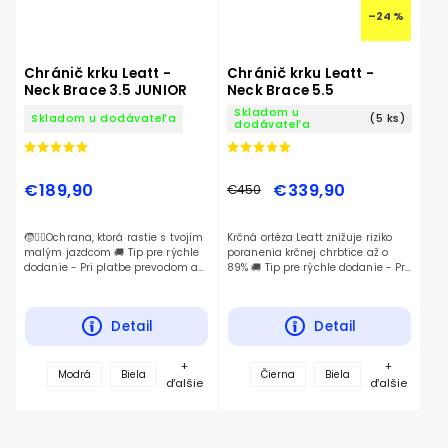
–24 %
Chránič krku Leatt -
Chránič krku Leatt -
Neck Brace 3.5 JUNIOR
Neck Brace 5.5
Skladom u
Skladom u dodávateľa
(5 ks)
dodávateľa
€189,90
€339,90
€450
🧒🚴‍♂️Ochrana, ktorá rastie s tvojím
Krčná ortéza Leatt znižuje riziko
malým jazdcom 🚚 Tip pre rýchle
poranenia krčnej chrbtice až o
dodanie - Pri platbe prevodom a
89% 🚚 Tip pre rýchle dodanie - Pri
voľbe kuriéra GLS vám tovar
platbe prevodom a voľbe kuriéra
doručíme už nasledujúci
GLS vám tovar doručíme už...
pracovný deň.
Detail
Detail
+
+
Modrá
Biela
Čierna
Biela
ďalšie
ďalšie