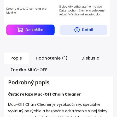
Biologicky odbúrateľné mazivo
Dokonalá tekutá ochrana pre
Dajte zbohom čiernej a zalepenej
bicykle
reťazi. Všestranné mazivo do
suchých podmienok, ktoré vďaka
svojmu zloženiu preniká hlboko do
jadra...
Do košíka
Detail
Popis
Hodnotenie (1)
Diskusia
Značka
MUC-OFF
Podrobný popis
Čistič reťaze Muc-Off Chain Cleaner
Muc-Off Chain Cleaner je vysokoúčinný, špeciálne
vyvinutý na rýchle a bezpečné odstránenie silnej špiny