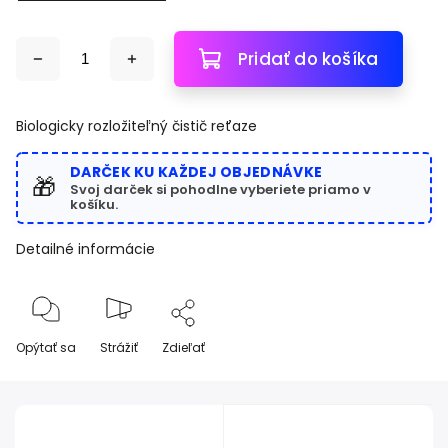
Pridať do košíka
Biologicky rozložiteľný čistič reťaze
DARČEK KU KAŽDEJ OBJEDNÁVKE
🎁
Svoj darček si pohodlne vyberiete priamo v
košíku.
Detailné informácie
Opýtať sa
Strážiť
Zdieľať