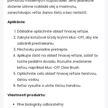
pomocou moderných rozpúšťadiel. Jeho jedinečné
zloženie účinne rozkladá olej a mastnotu,
zanechávajúc reťaz žiarivo čistú a bez nečistôt.
Aplikácia:
Dôkladne opláchnite oblasť hnacej reťaze.
Zakryte kotúčové brzdy krytmi Muc-Off, aby ste
zabránili prestriekaniu.
Plechovku poriadne pretrepte.
Aplikujte čistič na oblasť hnacej reťaze, zatiaľ čo
točíte pedálmi dozadu. Rozrušte znečistenie
kefou, napríklad Muc-Off Claw Brush.
Opláchnite celú oblasť hnacej reťaze čerstvou,
čistou vodou.
Reťaz vysušte a utrite čistou handrou.
Vlastnosti produktu:
Plne biologicky odbúrateľný