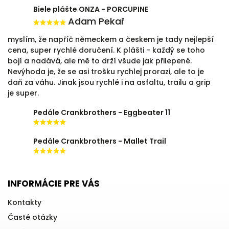
Biele plášte ONZA - PORCUPINE
Adam Pekař
myslím, že napříč německem a českem je tady nejlepší
cena, super rychlé doručení. K plášti - každý se toho
bojí a nadává, ale mě to drží všude jak přilepené.
Nevýhoda je, že se asi trošku rychlej prorazi, ale to je
daň za váhu. Jinak jsou rychlé i na asfaltu, trailu a grip
je super.
Pedále Crankbrothers - Eggbeater 11
Pedále Crankbrothers - Mallet Trail
INFORMÁCIE PRE VÁS
Kontakty
Časté otázky