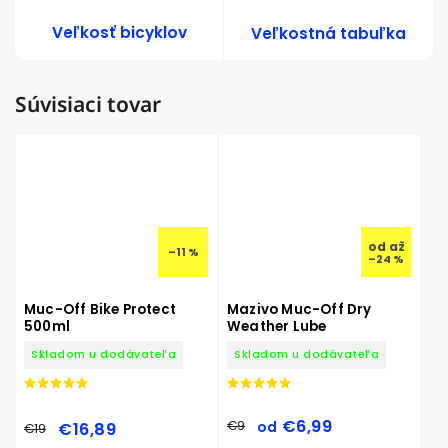
Veľkosť bicyklov
Veľkostná tabuľka
Súvisiaci tovar
od
až
–11 %
–24 %
Muc-Off Bike Protect
Mazivo Muc-Off Dry
500ml
Weather Lube
Skladom u dodávateľa
Skladom u dodávateľa
€6,99
€9
€16,89
od
€19