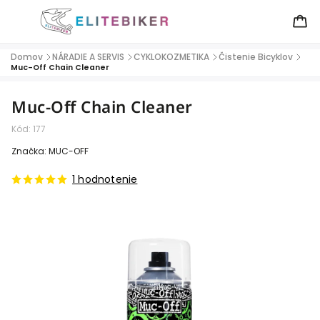
Domov
NÁRADIE A SERVIS
CYKLOKOZMETIKA
Čistenie Bicyklov
/
/
/
/
Muc-Off Chain Cleaner
Muc-Off Chain Cleaner
Kód:
177
Značka:
MUC-OFF
1 hodnotenie