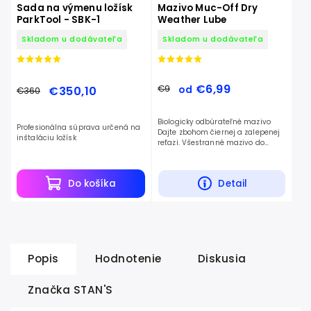
Sada na výmenu ložísk
Mazivo Muc-Off Dry
ParkTool - SBK-1
Weather Lube
Skladom u dodávateľa
Skladom u dodávateľa
€6,99
€9
€350,10
od
€360
Biologicky odbúrateľné mazivo
Profesionálna súprava určená na
Dajte zbohom čiernej a zalepenej
inštaláciu ložísk
reťazi. Všestranné mazivo do
suchých podmienok, ktoré vďaka
svojmu zloženiu preniká hlboko do
jadra...
Do košíka
Detail
Popis
Hodnotenie
Diskusia
Značka
STAN'S