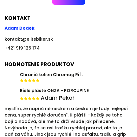
KONTAKT
Adam Dodek
kontakt
@
elitebiker.sk
+421 919 125 174
HODNOTENIE PRODUKTOV
Chránič kolien Chromag Rift
Biele plášte ONZA - PORCUPINE
Adam Pekař
myslím, že napříč německem a českem je tady nejlepší
cena, super rychlé doručení. K plášti - každý se toho
bojí a nadává, ale mě to drží všude jak přilepené.
Nevýhoda je, že se asi trošku rychlej prorazi, ale to je
daň za váhu. Jinak jsou rychlé i na asfaltu, trailu a grip