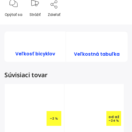
Opýtať sa
Strážiť
Zdieľať
Veľkosť bicyklov
Veľkostná tabuľka
Súvisiaci tovar
od
až
–2 %
–24 %