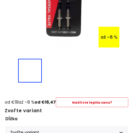
až –8 %
od €18
až –8 %
od
€16,47
Našli ste lepšiu cenu?
Zvoľte variant
Dĺžka