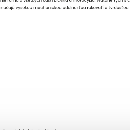
enie rámu a všetkých častí bicykla a motocykla, vrátane tých s
yznačujú vysokou mechanickou odolnosťou rukovätí a tvrdosťou š