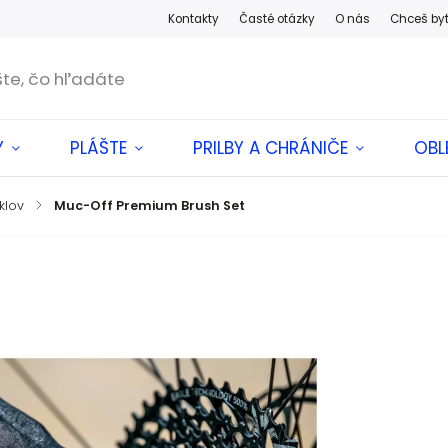
Kontakty
Časté otázky
O nás
Chceš by
Y
PLÁŠTE
PRILBY A CHRÁNIČE
OBL
klov
/
Muc-Off Premium Brush Set