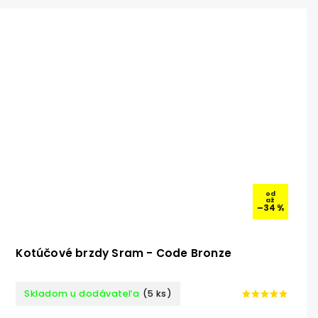
od
až
–34 %
Kotúčové brzdy Sram - Code Bronze
Skladom u dodávateľa
(5 ks)