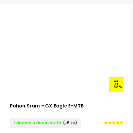
od
až
–32 %
Pohon Sram - GX Eagle E-MTB
Skladom u dodávateľa
(>5 ks)