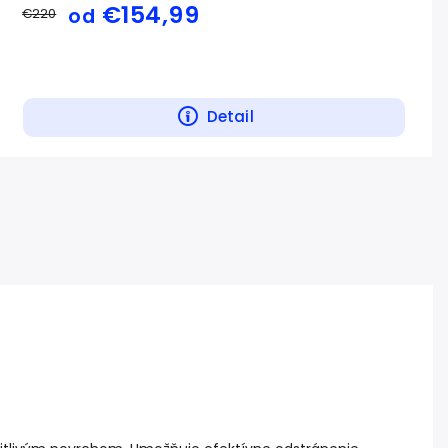
€154,99
od
€220
Detail