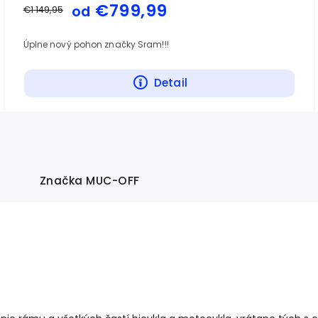
€799,99
od
€1 149,95
Úplne nový pohon značky Sram!!!
Detail
Značka
MUC-OFF