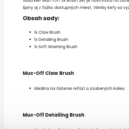
Sada kief Muc-Off 3x Brush Set je navrhnutá na čist
špiny aj z ťažko dostupných miest. Všetky kefy sa v
Obsah sady:
1x Claw Brush
1x Detailing Brush
1x Soft Washing Brush
Muc-Off Claw Brush
Ideálna na čistenie reťazí a ozubených kolies.
Muc-Off Detailing Brush