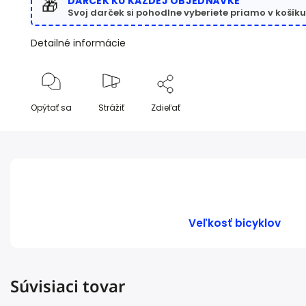
DARČEK KU KAŽDEJ OBJEDNÁVKE
🎁
Svoj darček si pohodlne vyberiete priamo v košíku
Detailné informácie
Opýtať sa
Strážiť
Zdieľať
Veľkosť bicyklov
Súvisiaci tovar