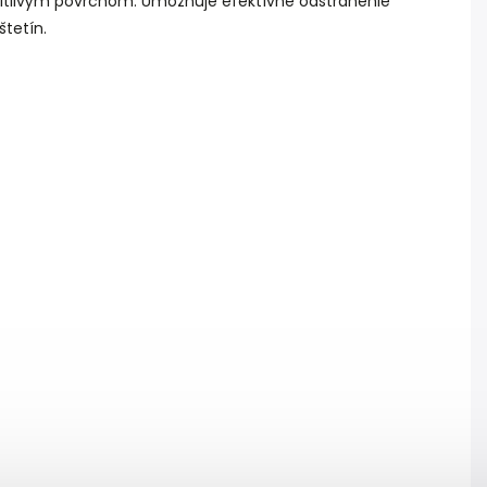
 citlivým povrchom. Umožňuje efektívne odstránenie
tetín.