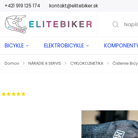
+421 919 125 174
kontakt@elitebiker.sk
BICYKLE
ELEKTROBICYKLE
KOMPONENT
Domov
/
NÁRADIE A SERVIS
/
CYKLOKOZMETIKA
/
Čistenie Bicy
Značka:
MUC-OFF
1 hodnotenie