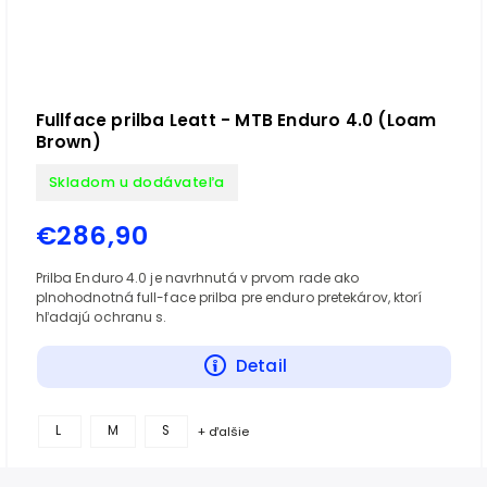
Fullface prilba Leatt - MTB Enduro 4.0 (Loam
Brown)
Skladom u dodávateľa
€286,90
Prilba Enduro 4.0 je navrhnutá v prvom rade ako
plnohodnotná full-face prilba pre enduro pretekárov, ktorí
hľadajú ochranu s.
Detail
L
M
S
+ ďalšie