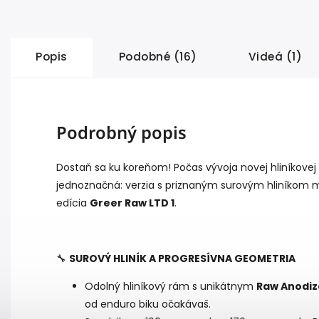
Popis
Podobné (16)
Videá (1)
Podrobný popis
Dostaň sa ku koreňom! Počas vývoja novej hliníkovej
jednoznačná: verzia s priznaným surovým hliníkom m
edícia
Greer Raw LTD 1
.
🔧
SUROVÝ HLINÍK A PROGRESÍVNA GEOMETRIA
Odolný hliníkový rám s unikátnym
Raw Anodi
od enduro biku očakávaš.