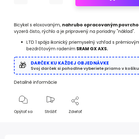
Bicykel s eloxovaným,
nahrubo opracovaným povrch
vyzerá čisto, rýchlo a je pripravený na poriadny "náklad".
LTD 1 spája ikonický priemyselný vzhľad s prémiov
bezdrôtovým radením
SRAM GX AXS.
DARČEK KU KAŽDEJ OBJEDNÁVKE
🎁
Svoj darček si pohodlne vyberiete priamo v košíku
Detailné informácie
Opýtať sa
Strážiť
Zdieľať