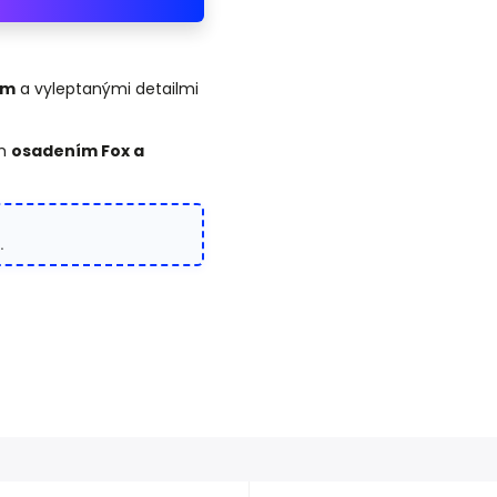
om
a vyleptanými detailmi
ým
osadením Fox a
.