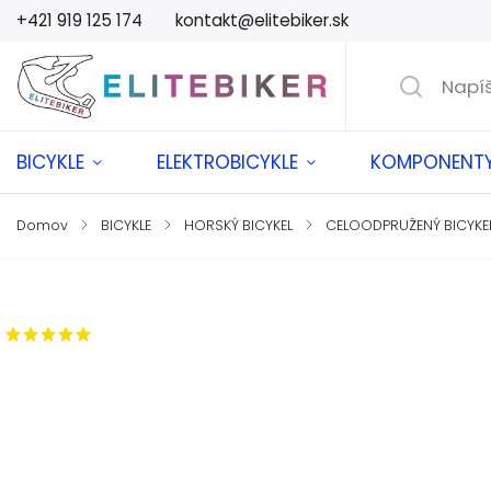
+421 919 125 174
kontakt@elitebiker.sk
BICYKLE
ELEKTROBICYKLE
KOMPONENT
Domov
/
BICYKLE
/
HORSKÝ BICYKEL
/
CELOODPRUŽENÝ BICYKE
Značka:
HARO
1 hodnotenie
ZADARMO OD NÁS DOSTANETE
+ Fľaša a držiak - Leatt
v hodnote €54,90