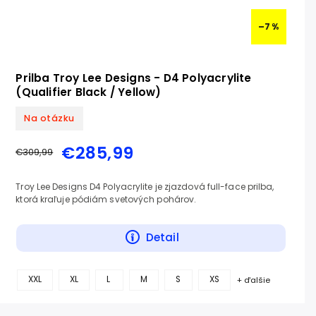
–7 %
Prilba Troy Lee Designs - D4 Polyacrylite
(Qualifier Black / Yellow)
Na otázku
€285,99
€309,99
Troy Lee Designs D4 Polyacrylite je zjazdová full-face prilba,
ktorá kraľuje pódiám svetových pohárov.
Detail
XXL
XL
L
M
S
XS
+ ďalšie