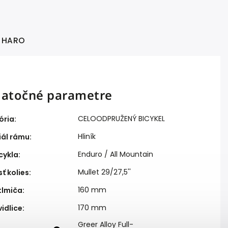
HARO
atočné parametre
CELOODPRUŽENÝ BICYKEL
ória
:
Hliník
iál rámu
:
Enduro / All Mountain
cykla
:
Mullet 29/27,5''
ť kolies
:
160 mm
tlmiča
:
170 mm
vidlice
:
Greer Alloy Full-