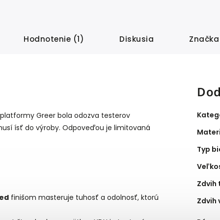
Hodnotenie (1)
Diskusia
Značka
Dod
Kateg
 platformy Greer bola odozva testerov
usí ísť do výroby. Odpoveďou je limitovaná
Mater
Typ bi
Veľkos
Zdvih 
zed
finišom masteruje tuhosť a odolnosť, ktorú
Zdvih 