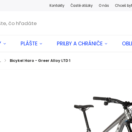
Kontakty
Časté otázky
O nás
Chceš by
Y
PLÁŠTE
PRILBY A CHRÁNIČE
OBL
L
/
Bicykel Haro - Greer Alloy LTD 1