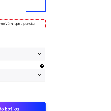
víme Vám lepšiu ponuku.
?
do košíka