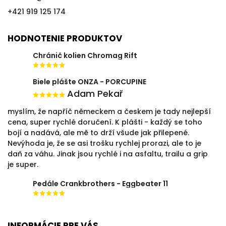
+421 919 125 174
HODNOTENIE PRODUKTOV
Chránič kolien Chromag Rift
Biele plášte ONZA - PORCUPINE
Adam Pekař
myslím, že napříč německem a českem je tady nejlepší
cena, super rychlé doručení. K plášti - každý se toho
bojí a nadává, ale mě to drží všude jak přilepené.
Nevýhoda je, že se asi trošku rychlej prorazi, ale to je
daň za váhu. Jinak jsou rychlé i na asfaltu, trailu a grip
je super.
Pedále Crankbrothers - Eggbeater 11
INFORMÁCIE PRE VÁS