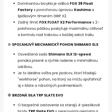
Dominantou bicykla je vidlica
FOX 38 Float
Factory
s povrchovou úpravou
Kashima
a
špičkovým tlmením GRIP X2.
Zadný tlmič
FOX FLOAT X2 Performance
s 2-
polohovou páčkou poskytuje maximálnu citlivosť
a kontrolu nad trakciou v každej sekcii trailu.
⚙️
SPOĽAHLIVÝ MECHANICKÝ POHON SHIMANO SLX
Osvedčená sada
Shimano SLX 12-speed
ponúka presné a rýchle radenie s minimálnou
údržbou.
Je to ideálna voľba pre jazdcov, ktorí hľadajú
"workhorse" pohon, na ktorý sa môžu spoľahnúť
aj v blate a náročných podmienkach.
🛑
BRZDNÁ SILA TRP SLATE EVO
O bezpečné zastavenie sa starajú 4-piestikové
brzdy
TRP Slate EVO
s nerezovými piestami a