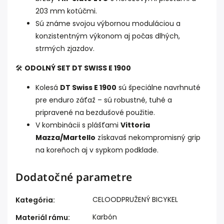
203 mm kotúčmi.
Sú známe svojou výbornou moduláciou a
konzistentným výkonom aj počas dlhých,
strmých zjazdov.
🛠️
ODOLNÝ SET DT SWISS E 1900
Kolesá
DT Swiss E 1900
sú špeciálne navrhnuté
pre enduro záťaž – sú robustné, tuhé a
pripravené na bezdušové použitie.
V kombinácii s plášťami
Vittoria
Mazza/Martello
získavaš nekompromisný grip
na koreňoch aj v sypkom podklade.
Dodatočné parametre
CELOODPRUŽENÝ BICYKEL
Kategória
:
Karbón
Materiál rámu
: