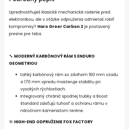
Uprednostňuješ klasické mechanické radenie pred
elektronikou, ale v otázke odpruženia odmietaš robiť
kompromisy?
Haro Greer Carbon 2
je postavený
presne pre teba.
🔧
MODERNÝ KARBÓNOVÝ RÁM S ENDURO
GEOMETRIOU
Ľahký karbónový rám so zdvihom 160 mm vzadu
a 170 mm vpredu masteruje stabilitu pri
vysokých rýchlostiach.
Integrovaný chránič spodnej trubky a Boost
štandard zaisťujú tuhosť a ochranu rámu v
náročnom kamenistom teréne.
🎯
HIGH-END ODPRUŽENIE FOX FACTORY