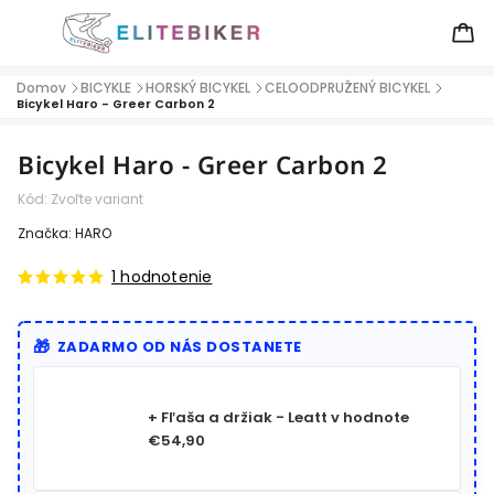
Domov
BICYKLE
HORSKÝ BICYKEL
CELOODPRUŽENÝ BICYKEL
/
/
/
/
Bicykel Haro - Greer Carbon 2
Bicykel Haro - Greer Carbon 2
Kód:
Zvoľte variant
Značka:
HARO
1 hodnotenie
ZADARMO OD NÁS DOSTANETE
+ Fľaša a držiak - Leatt
v hodnote
€54,90