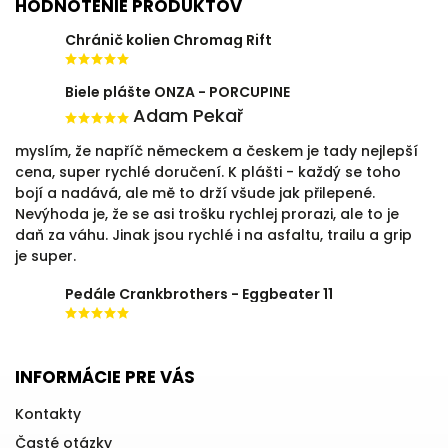
HODNOTENIE PRODUKTOV
Chránič kolien Chromag Rift
Biele plášte ONZA - PORCUPINE
Adam Pekař
myslím, že napříč německem a českem je tady nejlepší
cena, super rychlé doručení. K plášti - každý se toho
bojí a nadává, ale mě to drží všude jak přilepené.
Nevýhoda je, že se asi trošku rychlej prorazi, ale to je
daň za váhu. Jinak jsou rychlé i na asfaltu, trailu a grip
je super.
Pedále Crankbrothers - Eggbeater 11
INFORMÁCIE PRE VÁS
Kontakty
Časté otázky