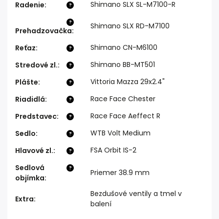
Shimano SLX SL-M7100-R
Radenie
:
?
?
Shimano SLX RD-M7100
Prehadzovačka
:
Shimano CN-M6100
Reťaz
:
?
Shimano BB-MT501
Stredové zl.
:
?
Vittoria Mazza 29x2.4"
Plášte
:
?
Race Face Chester
Riadidlá
:
?
Race Face Aeffect R
Predstavec
:
?
WTB Volt Medium
Sedlo
:
?
FSA Orbit IS-2
Hlavové zl.
:
?
Sedlová
?
Priemer 38.9 mm
objímka
:
Bezdušové ventily a tmel v
Extra
:
balení