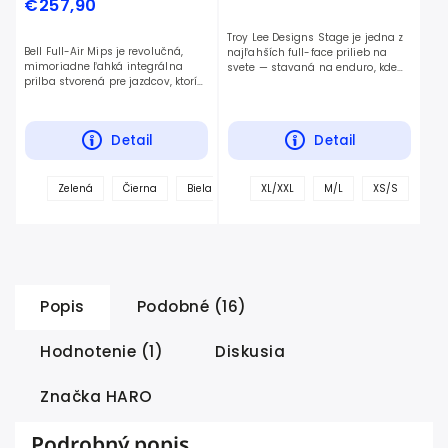
€257,90
Troy Lee Designs Stage je jedna z
Bell Full-Air Mips je revolučná,
najľahších full-face prilieb na
mimoriadne ľahká integrálna
svete — stavaná na enduro, kde
prilba stvorená pre jazdcov, ktorí
šliapeš hore aj letíš dole.
si každý ťažký zjazd poctivo
vyšliapu za svoje. Poskytuje
nekompromisnú ochranu...
Detail
Detail
+
+
Zelená
Čierna
Biela
Ružová
XL/XXL
Šedá
M/L
XS/S
ďalšie
ďalš
Popis
Podobné (16)
Hodnotenie (1)
Diskusia
Značka
HARO
Podrobný popis