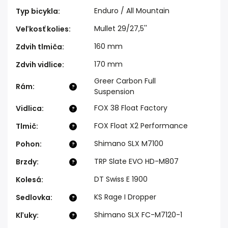
Enduro / All Mountain
Typ bicykla
:
Mullet 29/27,5''
Veľkosť kolies
:
160 mm
Zdvih tlmiča
:
170 mm
Zdvih vidlice
:
Greer Carbon Full
Rám
:
?
Suspension
FOX 38 Float Factory
Vidlica
:
?
FOX Float X2 Performance
Tlmič
:
?
Shimano SLX M7100
Pohon
:
?
TRP Slate EVO HD-M807
Brzdy
:
?
DT Swiss E 1900
Kolesá
:
KS Rage I Dropper
Sedlovka
:
?
Shimano SLX FC-M7120-1
Kľuky
:
?