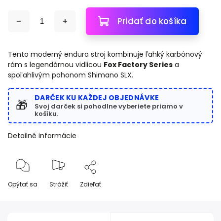
Pridať do košíka
Tento moderný enduro stroj kombinuje ľahký karbónový
rám s legendárnou vidlicou
Fox Factory Series
a
spoľahlivým pohonom Shimano SLX.
DARČEK KU KAŽDEJ OBJEDNÁVKE
🎁
Svoj darček si pohodlne vyberiete priamo v
košíku.
Detailné informácie
Opýtať sa
Strážiť
Zdieľať