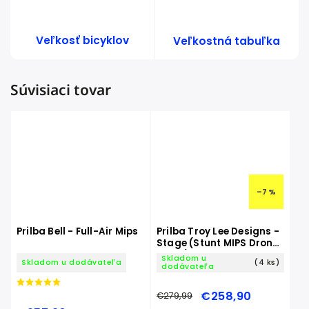
Veľkosť bicyklov
Veľkostná tabuľka
Súvisiaci tovar
–7 %
Prilba Bell - Full-Air Mips
Prilba Troy Lee Designs -
Stage (Stunt MIPS Drone
Black)
Skladom u
Skladom u dodávateľa
(4 ks)
dodávateľa
€258,90
€279,99